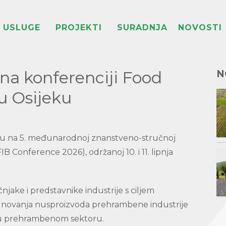
USLUGE
PROJEKTI
SURADNJA
NOVOSTI
a konferenciji Food
N
u Osijeku
 su na 5. međunarodnoj znanstveno-stručnoj
B Conference 2026), održanoj 10. i 11. lipnja
njake i predstavnike industrije s ciljem
ednovanja nusproizvoda prehrambene industrije
a u prehrambenom sektoru.