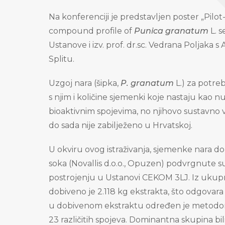
Na konferenciji je predstavljen poster „Pilot
compound profile of
Punica granatum
L. s
Ustanove i izv. prof. dr.sc. Vedrana Poljaka
Splitu.
Uzgoj nara (šipka,
P. granatum
L.) za potre
s njim i količine sjemenki koje nastaju kao
bioaktivnim spojevima, no njihovo sustavno v
do sada nije zabilježeno u Hrvatskoj.
U okviru ovog istraživanja, sjemenke nara 
soka (Novallis d.o.o., Opuzen) podvrgnute su
postrojenju u Ustanovi CEKOM 3LJ. Iz ukupn
dobiveno je 2.118 kg ekstrakta, što odgovara 
u dobivenom ekstraktu određen je metodom
23 različitih spojeva. Dominantna skupina bi