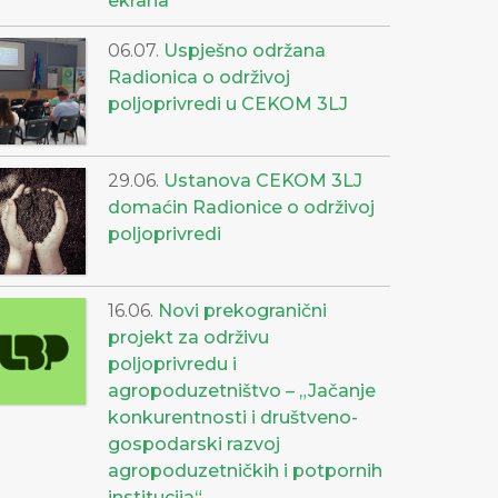
ekrana“
06.07.
Uspješno održana
Radionica o održivoj
poljoprivredi u CEKOM 3LJ
29.06.
Ustanova CEKOM 3LJ
domaćin Radionice o održivoj
poljoprivredi
16.06.
Novi prekogranični
projekt za održivu
poljoprivredu i
agropoduzetništvo – „Jačanje
konkurentnosti i društveno-
gospodarski razvoj
agropoduzetničkih i potpornih
institucija“