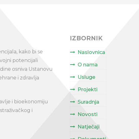
IZBORNIK
ncijala, kako bi se
Naslovnica
vojni potencijali
O nama
godine osniva Ustanovu
Usluge
ehrane i zdravlja
Projekti
vlje i bioekonomiju
Suradnja
straživačkog i
Novosti
Natječaji