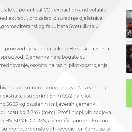
-scale supercritical CO
extraction and volatile
2
eed extract“, proizašao iz suradnje djelatnica
 s Agromediteranskog fakulteta Sveučilišta u
be proizvodnje voćnog soka u Hrvatskoj raste, a
 nusproizvod. Sjemenke nara bogate su
rednovanje, osobito na razini pilot-postrojenja,
dobivene od komercijalnog proizvođača voćnog
 ekstrakciji superkritičnim CO2 na pilot-
o 56.55 kg osušenih i mljevenih sjemenki
prinosu od 3.74% (m/m). Profil hlapljivih spojeva
 HS-SPME-GC-MS, a identificirano je ukupno
li su monoterpenski ugljikovodici, pri čemu su se