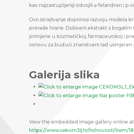
kao najzastupljeniji izdvojili α-felandren i p-
Ovo istraživanje doprinosi razvoju modela 
prerade hrane. Dobiveni ekstrakt s bogatim
primjene u kozmetičkoj, farmaceutskoj i prehr
osnovu za budući znanstveni rad usmjeren p
Galerija slika
View the embedded image gallery online at
https://www.cekom3lj.hr/hr/novosti/item/1