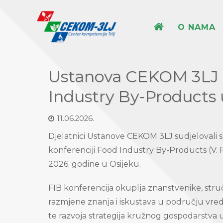
O NAMA
Ustanova CEKOM 3LJ n
Industry By-Products 
11.06.2026.
Djelatnici Ustanove CEKOM 3LJ sudjelovali
konferenciji Food Industry By-Products (V. FI
2026. godine u Osijeku.
FIB konferencija okuplja znanstvenike, struč
razmjene znanja i iskustava u području vr
te razvoja strategija kružnog gospodarstv