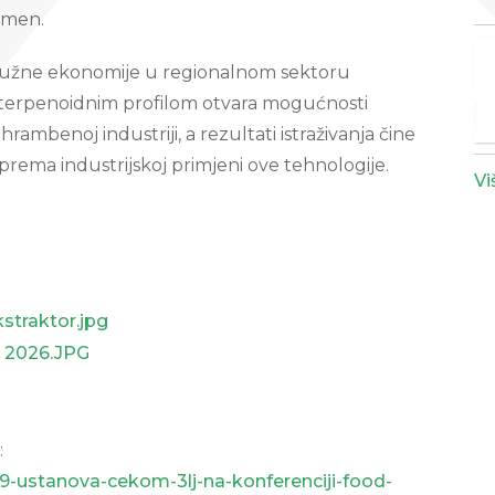
cimen.
kružne ekonomije u regionalnom sektoru
 terpenoidnim profilom otvara mogućnosti
ambenoj industriji, a rezultati istraživanja čine
rema industrijskoj primjeni ove tehnologije.
Vi
:
89-ustanova-cekom-3lj-na-konferenciji-food-