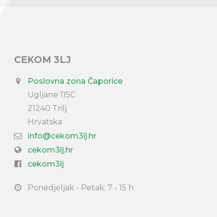
CEKOM 3LJ
Poslovna zona Čaporice
Ugljane 115C
21240 Trilj
Hrvatska
info@cekom3lj.hr
cekom3lj.hr
cekom3lj
Ponedjeljak - Petak: 7 - 15 h