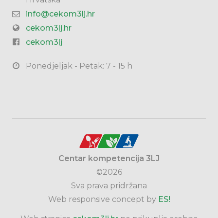
info@cekom3lj.hr
cekom3lj.hr
cekom3lj
Ponedjeljak - Petak: 7 - 15 h
Centar kompetencija 3LJ
©2026
Sva prava pridržana
Web responsive concept by
ES!