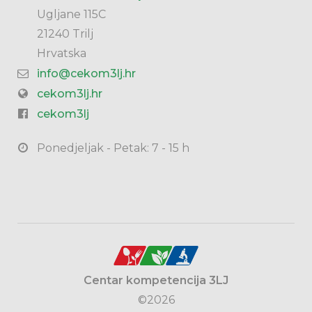
Ugljane 115C
21240 Trilj
Hrvatska
info@cekom3lj.hr
cekom3lj.hr
cekom3lj
Ponedjeljak - Petak: 7 - 15 h
Centar kompetencija 3LJ
©2026